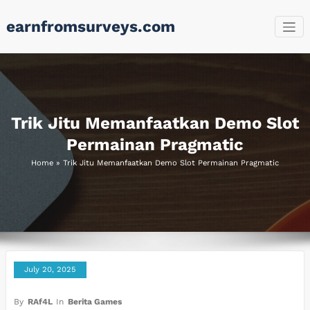
Skip
earnfromsurveys.com
to
content
Trik Jitu Memanfaatkan Demo Slot
Permainan Pragmatic
Home
»
Trik Jitu Memanfaatkan Demo Slot Permainan Pragmatic
July 20, 2025
By
RAf4L
In
Berita Games