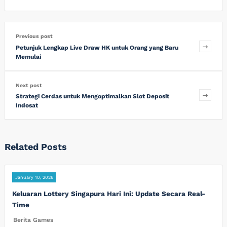
Previous post
Petunjuk Lengkap Live Draw HK untuk Orang yang Baru
Memulai
Next post
Strategi Cerdas untuk Mengoptimalkan Slot Deposit
Indosat
Related Posts
January 10, 2026
Keluaran Lottery Singapura Hari Ini: Update Secara Real-
Time
Berita Games