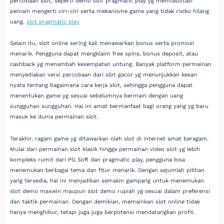
percobaan slot, seperti demo slot pragmatic play yg memfasilitasi
pemain mengerti ciri-ciri serta mekanisme game yang tidak risiko hilang
uang.
slot pragmatic play
Selain itu, slot online sering kali menawarkan bonus serta promosi
menarik. Pengguna dapat mengklaim free spins, bonus deposit, atau
cashback yg menambah kesempatan untung. Banyak platform permainan
menyediakan versi percobaan dari slot gacor yg menunjukkan kesan
nyata tentang bagaimana cara kerja slot, sehingga pengguna dapat
menentukan game yg sesuai sebelumnya bermain dengan uang
sungguhan sungguhan. Hal ini amat bermanfaat bagi orang yang yg baru
masuk ke dunia permainan slot.
Terakhir, ragam game yg ditawarkan oleh slot di internet amat beragam.
Mulai dari permainan slot klasik hingga permainan video slot yg lebih
kompleks rumit dari PG Soft dan pragmatic play, pengguna bisa
menemukan berbagai tema dan fitur menarik. Dengan sejumlah pilihan
yang tersedia, hal ini menjadikan semakin gampang untuk menemukan
slot demo maxwin maupun slot demo rupiah yg sesuai dalam preferensi
dan taktik permainan. Dengan demikian, memainkan slot online tidak
hanya menghibur, tetapi juga juga berpotensi mendatangkan profit.