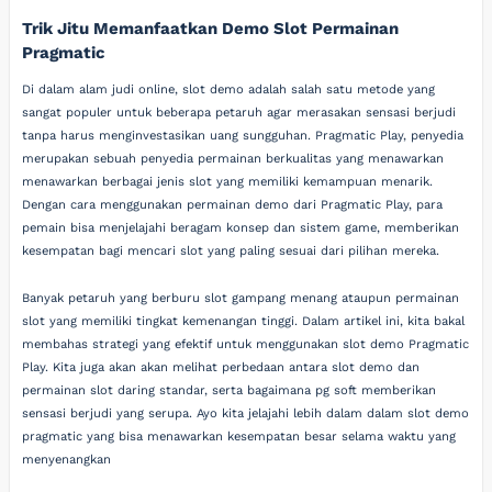
Trik Jitu Memanfaatkan Demo Slot Permainan
Pragmatic
Di dalam alam judi online, slot demo adalah salah satu metode yang
sangat populer untuk beberapa petaruh agar merasakan sensasi berjudi
tanpa harus menginvestasikan uang sungguhan. Pragmatic Play, penyedia
merupakan sebuah penyedia permainan berkualitas yang menawarkan
menawarkan berbagai jenis slot yang memiliki kemampuan menarik.
Dengan cara menggunakan permainan demo dari Pragmatic Play, para
pemain bisa menjelajahi beragam konsep dan sistem game, memberikan
kesempatan bagi mencari slot yang paling sesuai dari pilihan mereka.
Banyak petaruh yang berburu slot gampang menang ataupun permainan
slot yang memiliki tingkat kemenangan tinggi. Dalam artikel ini, kita bakal
membahas strategi yang efektif untuk menggunakan slot demo Pragmatic
Play. Kita juga akan akan melihat perbedaan antara slot demo dan
permainan slot daring standar, serta bagaimana pg soft memberikan
sensasi berjudi yang serupa. Ayo kita jelajahi lebih dalam dalam slot demo
pragmatic yang bisa menawarkan kesempatan besar selama waktu yang
menyenangkan