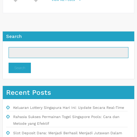
Search
Search
Recent Posts
Keluaran Lottery Singapura Hari Ini: Update Secara Real-Time
Rahasia Sukses Permainan Togel Singapore Pools: Cara dan
Metode yang Efektif
Slot Deposit Dana: Menjadi Berhasil Menjadi Jutawan Dalam