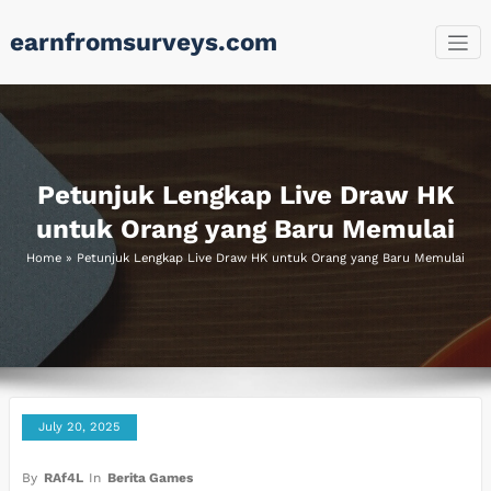
Skip
earnfromsurveys.com
to
content
Petunjuk Lengkap Live Draw HK
untuk Orang yang Baru Memulai
Home
»
Petunjuk Lengkap Live Draw HK untuk Orang yang Baru Memulai
July 20, 2025
By
RAf4L
In
Berita Games