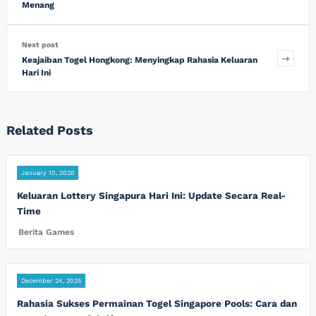
Menang
Next post
Keajaiban Togel Hongkong: Menyingkap Rahasia Keluaran
Hari Ini
Related Posts
January 10, 2026
Keluaran Lottery Singapura Hari Ini: Update Secara Real-
Time
Berita Games
December 24, 2025
Rahasia Sukses Permainan Togel Singapore Pools: Cara dan