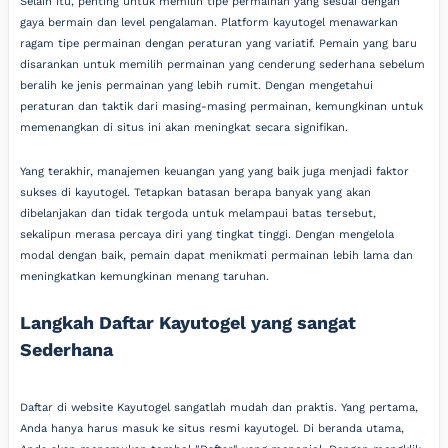
Selain itu, penting untuk memilih tipe permainan yang sesuai dengan
gaya bermain dan level pengalaman. Platform kayutogel menawarkan
ragam tipe permainan dengan peraturan yang variatif. Pemain yang baru
disarankan untuk memilih permainan yang cenderung sederhana sebelum
beralih ke jenis permainan yang lebih rumit. Dengan mengetahui
peraturan dan taktik dari masing-masing permainan, kemungkinan untuk
memenangkan di situs ini akan meningkat secara signifikan.
Yang terakhir, manajemen keuangan yang yang baik juga menjadi faktor
sukses di kayutogel. Tetapkan batasan berapa banyak yang akan
dibelanjakan dan tidak tergoda untuk melampaui batas tersebut,
sekalipun merasa percaya diri yang tingkat tinggi. Dengan mengelola
modal dengan baik, pemain dapat menikmati permainan lebih lama dan
meningkatkan kemungkinan menang taruhan.
Langkah Daftar Kayutogel yang sangat
Sederhana
Daftar di website Kayutogel sangatlah mudah dan praktis. Yang pertama,
Anda hanya harus masuk ke situs resmi kayutogel. Di beranda utama,