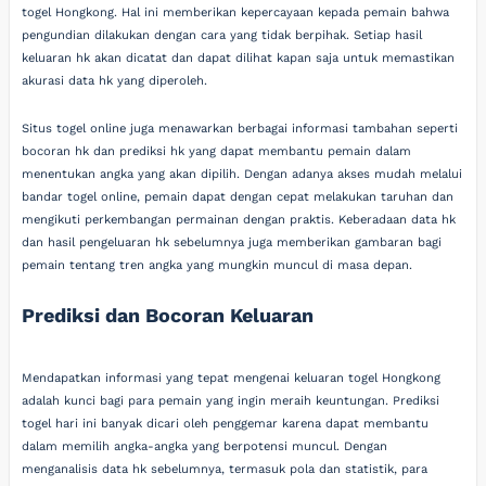
togel Hongkong. Hal ini memberikan kepercayaan kepada pemain bahwa
pengundian dilakukan dengan cara yang tidak berpihak. Setiap hasil
keluaran hk akan dicatat dan dapat dilihat kapan saja untuk memastikan
akurasi data hk yang diperoleh.
Situs togel online juga menawarkan berbagai informasi tambahan seperti
bocoran hk dan prediksi hk yang dapat membantu pemain dalam
menentukan angka yang akan dipilih. Dengan adanya akses mudah melalui
bandar togel online, pemain dapat dengan cepat melakukan taruhan dan
mengikuti perkembangan permainan dengan praktis. Keberadaan data hk
dan hasil pengeluaran hk sebelumnya juga memberikan gambaran bagi
pemain tentang tren angka yang mungkin muncul di masa depan.
Prediksi dan Bocoran Keluaran
Mendapatkan informasi yang tepat mengenai keluaran togel Hongkong
adalah kunci bagi para pemain yang ingin meraih keuntungan. Prediksi
togel hari ini banyak dicari oleh penggemar karena dapat membantu
dalam memilih angka-angka yang berpotensi muncul. Dengan
menganalisis data hk sebelumnya, termasuk pola dan statistik, para