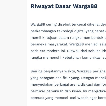
Riwayat Dasar Warga88
Warga88 sering disebut terkenal dikenal d
perkembangan teknologi digital yang cepat 
memiliki tujuan dalam rangka membentuk 
beraneka masyarakat, Warga88 menjadi sal
pada era modern ini. Diawali dari sebuah i
rangka memenuhi kebutuhan komunikasi so
Seiring berjalannya waktu, Warga88 perlah
yang beragam dan fitur yang. Dengan menek
menyediakan berbagai arena diskusi dan f
bertukar pemikiran dan kisah. Ini menjadik
pemuda yang mencari-cari wadah agar bere