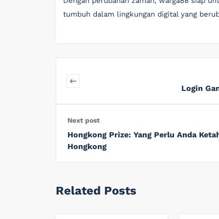
Dengan perubahan zaman, warga88 siap unt
tumbuh dalam lingkungan digital yang beru
Login Gam
Next post
Hongkong Prize: Yang Perlu Anda Keta
Hongkong
Related Posts