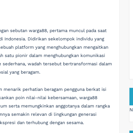
engan sebutan warga88, pertama muncul pada saat
di Indonesia. Didirikan sekelompok individu yang
sebuah platform yang menghubungkan mengaitkan
ah satu pionir dalam menghubungkan komunikasi
de sederhana, wadah tersebut bertransformasi dalam
sial yang beragam.
an menarik perhatian beragam pengguna berkat isi
ankan poin nilai-nilai kebersamaan, warga88
orum serta memungkinkan anggotanya dalam rangka
N
annya semakin relevan di lingkungan generasi
kspresi dan terhubung dengan sesama.