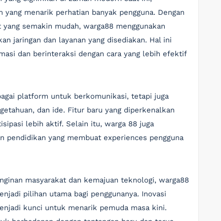
rm yang menarik perhatian banyak pengguna. Dengan
et yang semakin mudah, warga88 menggunakan
an jaringan dan layanan yang disediakan. Hal ini
i dan berinteraksi dengan cara yang lebih efektif
bagai platform untuk berkomunikasi, tetapi juga
getahuan, dan ide. Fitur baru yang diperkenalkan
ipasi lebih aktif. Selain itu, warga 88 juga
an pendidikan yang membuat experiences pengguna
inginan masyarakat dan kemajuan teknologi, warga88
njadi pilihan utama bagi penggunanya. Inovasi
 menjadi kunci untuk menarik pemuda masa kini.