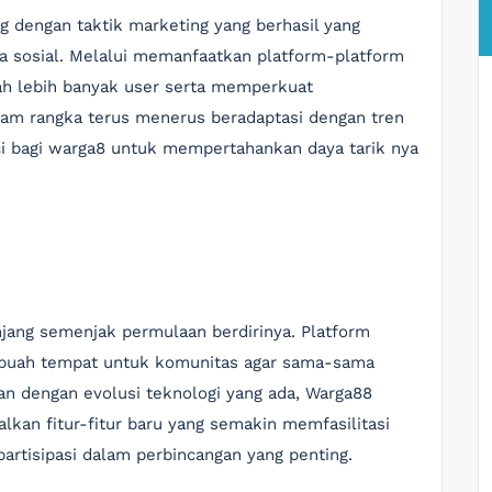
 dengan taktik marketing yang berhasil yang
 sosial. Melalui memanfaatkan platform-platform
h lebih banyak user serta memperkuat
alam rangka terus menerus beradaptasi dengan tren
i bagi warga8 untuk mempertahankan daya tarik nya
jang semenjak permulaan berdirinya. Platform
ebuah tempat untuk komunitas agar sama-sama
n dengan evolusi teknologi yang ada, Warga88
kan fitur-fitur baru yang semakin memfasilitasi
artisipasi dalam perbincangan yang penting.