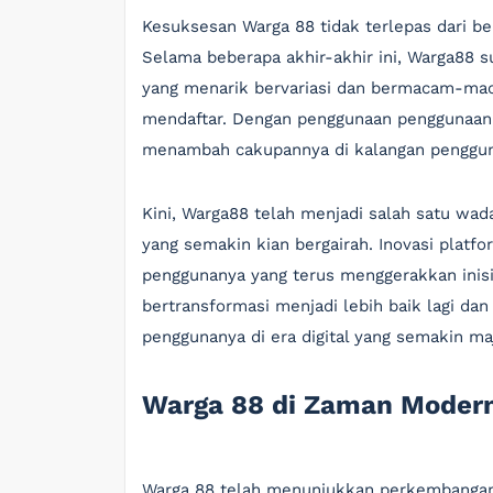
Kesuksesan Warga 88 tidak terlepas dari be
Selama beberapa akhir-akhir ini, Warga88
yang menarik bervariasi dan bermacam-mac
mendaftar. Dengan penggunaan penggunaan m
menambah cakupannya di kalangan pengguna
Kini, Warga88 telah menjadi salah satu wad
yang semakin kian bergairah. Inovasi platfo
penggunanya yang terus menggerakkan inisia
bertransformasi menjadi lebih baik lagi d
penggunanya di era digital yang semakin ma
Warga 88 di Zaman Moder
Warga 88 telah menunjukkan perkembangan y