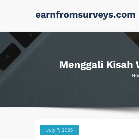
Skip
earnfromsurveys.com
to
content
Menggali Kisah
Ho
July 7, 2025