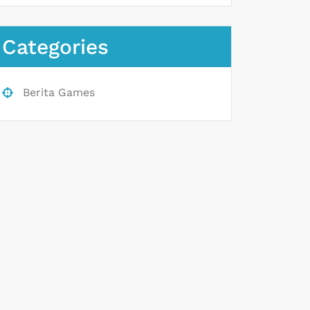
Categories
Berita Games