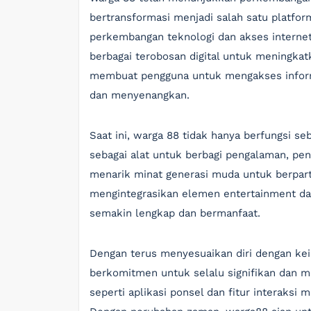
bertransformasi menjadi salah satu platfo
perkembangan teknologi dan akses intern
berbagai terobosan digital untuk meningkatk
membuat pengguna untuk mengakses informas
dan menyenangkan.
Saat ini, warga 88 tidak hanya berfungsi se
sebagai alat untuk berbagi pengalaman, pen
menarik minat generasi muda untuk berpartis
mengintegrasikan elemen entertainment d
semakin lengkap dan bermanfaat.
Dengan terus menyesuaikan diri dengan ke
berkomitmen untuk selalu signifikan dan me
seperti aplikasi ponsel dan fitur interaksi