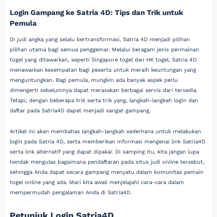
Login Gampang ke Satria 4D: Tips dan Trik untuk
Pemula
Di judi angka yang selalu bertransformasi, Satria 4D menjadi pilihan
pilihan utama bagi semua penggemar. Melalui beragam jenis permainan
togel yang ditawarkan, seperti Singapore togel dan HK togel, Satria 4D
menawarkan kesempatan bagi peserta untuk meraih keuntungan yang
menguntungkan. Bagi pemula, mungkin ada banyak aspek perlu
dimengerti sebelumnya dapat merasakan berbagai servis dari tersedia.
Tetapi, dengan beberapa trik serta trik yang, langkah-langkah login dan
daftar pada Satria4D dapat menjadi sangat gampang.
Artikel ini akan membahas langkah-langkah sederhana untuk melakukan
login pada Satria 4D, serta memberikan informasi mengenai link Satria4D
serta link alternatif yang dapat dipakai. Di samping itu, kita jangan lupa
hendak mengulas bagaimana pendaftaran pada situs judi online tersebut,
sehingga Anda dapat secara gampang menyatu dalam komunitas pemain
togel online yang ada. Mari kita awali menjelajahi cara-cara dalam
mempermudah pengalaman Anda di Satria4D.
Petunjuk Login Satria4D