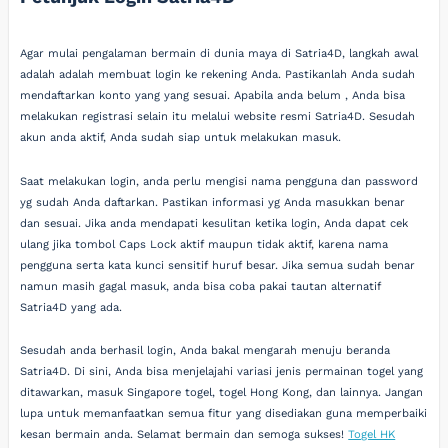
Agar mulai pengalaman bermain di dunia maya di Satria4D, langkah awal
adalah adalah membuat login ke rekening Anda. Pastikanlah Anda sudah
mendaftarkan konto yang yang sesuai. Apabila anda belum , Anda bisa
melakukan registrasi selain itu melalui website resmi Satria4D. Sesudah
akun anda aktif, Anda sudah siap untuk melakukan masuk.
Saat melakukan login, anda perlu mengisi nama pengguna dan password
yg sudah Anda daftarkan. Pastikan informasi yg Anda masukkan benar
dan sesuai. Jika anda mendapati kesulitan ketika login, Anda dapat cek
ulang jika tombol Caps Lock aktif maupun tidak aktif, karena nama
pengguna serta kata kunci sensitif huruf besar. Jika semua sudah benar
namun masih gagal masuk, anda bisa coba pakai tautan alternatif
Satria4D yang ada.
Sesudah anda berhasil login, Anda bakal mengarah menuju beranda
Satria4D. Di sini, Anda bisa menjelajahi variasi jenis permainan togel yang
ditawarkan, masuk Singapore togel, togel Hong Kong, dan lainnya. Jangan
lupa untuk memanfaatkan semua fitur yang disediakan guna memperbaiki
kesan bermain anda. Selamat bermain dan semoga sukses!
Togel HK