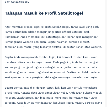
oleh SatelliteTogel.
Tahapan Masuk ke Profil SatelitTogel
Agar memulai proses login ke profil SatelliteTogel, tahap awal yang perlu
kamu perhatikan adalah mengunjungi situs official SatelliteTogel.
Pastikanlah Anda memakai link satelittogel dari benar agar menghindari
kemungkinan website penipuan. Begitu halaman beranda dimuat,
temukan ikon masuk yang biasanya terletak di sektor kanan atas website.
Begitu Anda memperoleh tombol login, klik tombol itu dan kamu akan
diarahkan diarahkan ke page masuk. Pada page ini, Anda harus mengisi
kolom yang mengandung data sebagai benar, yaitu username dan kata
sandi yang sudah kamu registrasi sebelum ini. Pastikanlah tidak terdapat
kesilapan ketik pada pengisian data agar mencegah masalah saat login.
Begitu semua data diisi dengan tepat, klik ikon login untuk mengakses
profil Anda. Apabila data yang dimasukkan valid, Anda akan sukses masuk
ke profil SatelliteTogel dan bisa mulai menikmati bermacam fitur yang
tersedia. Apabila Anda mendapatkan kesulitan ketika masuk, periksa ulang