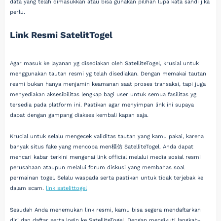
data yang telah dimasukkan atau bisa gunakan pilihan lupa kata sandi jika
perlu.
Link Resmi SatelitTogel
Agar masuk ke layanan yg disediakan oleh SatelliteTogel, krusial untuk
menggunakan tautan resmi yg telah disediakan. Dengan memakai tautan
resmi bukan hanya menjamin keamanan saat proses transaksi, tapi juga
menyediakan aksesibilitas lengkap bagi user untuk semua fasilitas yg
tersedia pada platform ini. Pastikan agar menyimpan link ini supaya
dapat dengan gampang diakses kembali kapan saja.
Krucial untuk selalu mengecek validitas tautan yang kamu pakai, karena
banyak situs fake yang mencoba men模仿 SatelliteTogel. Anda dapat
mencari kabar terkini mengenai link official melalui media sosial resmi
perusahaan ataupun melalui forum diskusi yang membahas soal
permainan togel. Selalu waspada serta pastikan untuk tidak terjebak ke
dalam scam.
link satelittogel
Sesudah Anda menemukan link resmi, kamu bisa segera mendaftarkan
diri dan daftar serta login ke SatelliteTogel. Dengan mengikuti langkah-