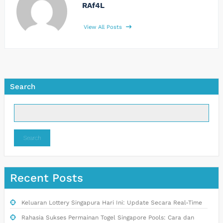
RAf4L
View All Posts
Search
Search
Recent Posts
Keluaran Lottery Singapura Hari Ini: Update Secara Real-Time
Rahasia Sukses Permainan Togel Singapore Pools: Cara dan