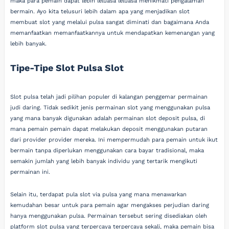
maka para pemain dapat lebih leluasa leluasa menikmati pengalaman
bermain. Ayo kita telusuri lebih dalam apa yang menjadikan slot
membuat slot yang melalui pulsa sangat diminati dan bagaimana Anda
memanfaatkan memanfaatkannya untuk mendapatkan kemenangan yang
lebih banyak.
Tipe-Tipe Slot Pulsa Slot
Slot pulsa telah jadi pilihan populer di kalangan penggemar permainan
judi daring. Tidak sedikit jenis permainan slot yang menggunakan pulsa
yang mana banyak digunakan adalah permainan slot deposit pulsa, di
mana pemain pemain dapat melakukan deposit menggunakan putaran
dari provider provider mereka. Ini mempermudah para pemain untuk ikut
bermain tanpa diperlukan menggunakan cara bayar tradisional, maka
semakin jumlah yang lebih banyak individu yang tertarik mengikuti
permainan ini.
Selain itu, terdapat pula slot via pulsa yang mana menawarkan
kemudahan besar untuk para pemain agar mengakses perjudian daring
hanya menggunakan pulsa. Permainan tersebut sering disediakan oleh
platform slot pulsa yang terpercaya terpercaya sekali, maka pemain bisa