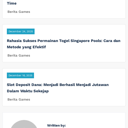
Time
Berita Games
December 24, 2025
Rahasia Sukses Permainan Togel Singapore Pools: Cara dan
Metode yang Efektif
Berita Games
December 16, 2025
Slot Deposit Dana: Menjadi Berhasil Menjadi Jutawan
Dalam Waktu Sekejap
Berita Games
Written by: