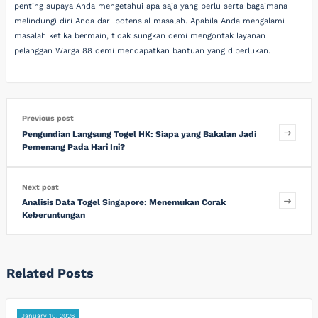
penting supaya Anda mengetahui apa saja yang perlu serta bagaimana
melindungi diri Anda dari potensial masalah. Apabila Anda mengalami
masalah ketika bermain, tidak sungkan demi mengontak layanan
pelanggan Warga 88 demi mendapatkan bantuan yang diperlukan.
Previous post
Pengundian Langsung Togel HK: Siapa yang Bakalan Jadi
Pemenang Pada Hari Ini?
Next post
Analisis Data Togel Singapore: Menemukan Corak
Keberuntungan
Related Posts
January 10, 2026