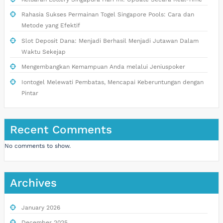
Rahasia Sukses Permainan Togel Singapore Pools: Cara dan
Metode yang Efektif
Slot Deposit Dana: Menjadi Berhasil Menjadi Jutawan Dalam
Waktu Sekejap
Mengembangkan Kemampuan Anda melalui Jeniuspoker
Iontogel Melewati Pembatas, Mencapai Keberuntungan dengan
Pintar
Recent Comments
No comments to show.
Archives
January 2026
December 2025