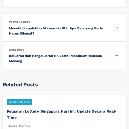
Previous post
Meneliti Kapabilitas Masyarakat88: Apa Saja yang Perlu
Harus Dikenal?
Next post
Keluaran dan Pengeluaran HK Lotto: Membuat Rencana
Menang
Related Posts
January 10, 2026
Keluaran Lottery Singapura Hari Ini: Update Secara Real-
Time
Berita Games