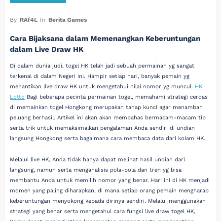
By
RAf4L
In
Berita Games
Cara Bijaksana dalam Memenangkan Keberuntungan
dalam Live Draw HK
Di dalam dunia judi, togel HK telah jadi sebuah permainan yg sangat
terkenal di dalam Negeri ini. Hampir setiap hari, banyak pemain yg
menantikan live draw HK untuk mengetahui nilai nomor yg muncul.
HK
Lotto
Bagi beberapa pecinta permainan togel, memahami strategi cerdas
di memainkan togel Hongkong merupakan tahap kunci agar menambah
peluang berhasil. Artikel ini akan akan membahas bermacam-macam tip
serta trik untuk memaksimalkan pengalaman Anda sendiri di undian
langsung Hongkong serta bagaimana cara membaca data dari kolam HK.
Melalui live HK, Anda tidak hanya dapat melihat hasil undian dari
langsung, namun serta menganalisis pola-pola dan tren yg bisa
membantu Anda untuk memilih nomor yang benar. Hari ini di HK menjadi
momen yang paling diharapkan, di mana setiap orang pemain mengharap
keberuntungan menyokong kepada dirinya sendiri. Melalui menggunakan
strategi yang benar serta mengetahui cara fungsi live draw togel HK,