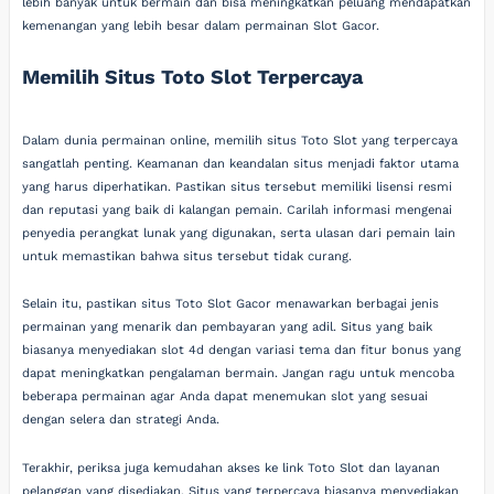
lebih banyak untuk bermain dan bisa meningkatkan peluang mendapatkan
kemenangan yang lebih besar dalam permainan Slot Gacor.
Memilih Situs Toto Slot Terpercaya
Dalam dunia permainan online, memilih situs Toto Slot yang terpercaya
sangatlah penting. Keamanan dan keandalan situs menjadi faktor utama
yang harus diperhatikan. Pastikan situs tersebut memiliki lisensi resmi
dan reputasi yang baik di kalangan pemain. Carilah informasi mengenai
penyedia perangkat lunak yang digunakan, serta ulasan dari pemain lain
untuk memastikan bahwa situs tersebut tidak curang.
Selain itu, pastikan situs Toto Slot Gacor menawarkan berbagai jenis
permainan yang menarik dan pembayaran yang adil. Situs yang baik
biasanya menyediakan slot 4d dengan variasi tema dan fitur bonus yang
dapat meningkatkan pengalaman bermain. Jangan ragu untuk mencoba
beberapa permainan agar Anda dapat menemukan slot yang sesuai
dengan selera dan strategi Anda.
Terakhir, periksa juga kemudahan akses ke link Toto Slot dan layanan
pelanggan yang disediakan. Situs yang terpercaya biasanya menyediakan