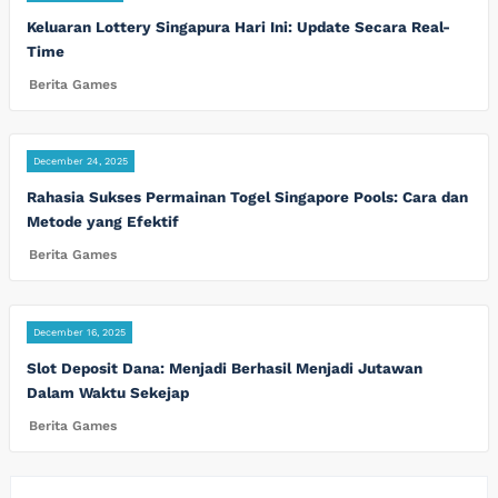
Keluaran Lottery Singapura Hari Ini: Update Secara Real-
Time
Berita Games
December 24, 2025
Rahasia Sukses Permainan Togel Singapore Pools: Cara dan
Metode yang Efektif
Berita Games
December 16, 2025
Slot Deposit Dana: Menjadi Berhasil Menjadi Jutawan
Dalam Waktu Sekejap
Berita Games