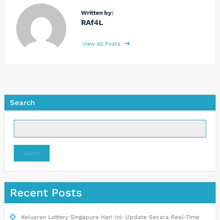
Written by:
RAf4L
View All Posts
Search
Search
Recent Posts
Keluaran Lottery Singapura Hari Ini: Update Secara Real-Time