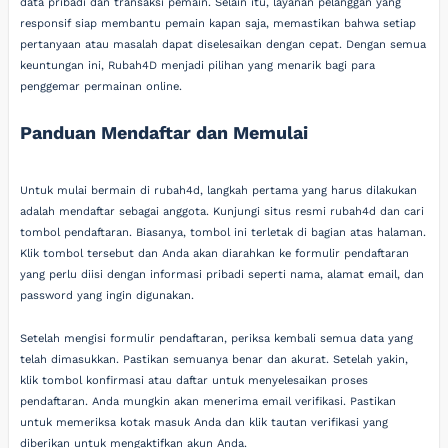
data pribadi dan transaksi pemain. Selain itu, layanan pelanggan yang
responsif siap membantu pemain kapan saja, memastikan bahwa setiap
pertanyaan atau masalah dapat diselesaikan dengan cepat. Dengan semua
keuntungan ini, Rubah4D menjadi pilihan yang menarik bagi para
penggemar permainan online.
Panduan Mendaftar dan Memulai
Untuk mulai bermain di rubah4d, langkah pertama yang harus dilakukan
adalah mendaftar sebagai anggota. Kunjungi situs resmi rubah4d dan cari
tombol pendaftaran. Biasanya, tombol ini terletak di bagian atas halaman.
Klik tombol tersebut dan Anda akan diarahkan ke formulir pendaftaran
yang perlu diisi dengan informasi pribadi seperti nama, alamat email, dan
password yang ingin digunakan.
Setelah mengisi formulir pendaftaran, periksa kembali semua data yang
telah dimasukkan. Pastikan semuanya benar dan akurat. Setelah yakin,
klik tombol konfirmasi atau daftar untuk menyelesaikan proses
pendaftaran. Anda mungkin akan menerima email verifikasi. Pastikan
untuk memeriksa kotak masuk Anda dan klik tautan verifikasi yang
diberikan untuk mengaktifkan akun Anda.