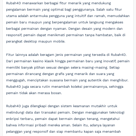
Rubah4D menawarkan berbagai fitur menarik yang mendukung
pengalaman bermain yang optimal bagi penggunanya. Salah satu fitur
utama adalah antarmuka pengguna yang intuitif dan ramah, memudahkan
pemain baru maupun yang berpengalaman untuk langsung mengakses
berbagai permainan dengan nyaman. Dengan desain yang modern dan
responsif, pemain dapat menikmati permainan tanpa hambatan, baik di
perangkat desktop maupun mobile.
Fitur lainnya adalah beragam jenis permainan yang tersedia di Rubah4D.
Dari permainan kasino klasik hingga permainan baru yang inovatif, pemain
memiliki banyak pilihan sesuai dengan selera masing-masing. Setiap
permainan dirancang dengan grafis yang menarik dan suara yang
menggugah, menciptakan suasana bermain yang autentik dan menghibur.
Rubah4D juga secara rutin menambah koleksi permainannya, sehingga
pemain tidak akan merasa bosan.
Rubah4D juga dilengkapi dengan sistem keamanan mutakhir untuk
melindungi data dan transaksi pemain. Dengan menggunakan teknologi
enkripsi terbaru, pemain dapat bermain dengan tenang, mengetahui
bahwa informasi pribadi mereka aman. Selain itu, adanya layanan
pelanggan yang responsif dan siap membantu kapan saja menambah