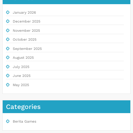
January 2026
December 2025
November 2025
October 2025
September 2025
August 2025
July 2025
June 2025
May 2025
Categories
Berita Games