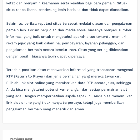
ketat dan menjamin keamanan serta keadilan bagi para pemain. Situs-
situs tanpa lisensi cenderung lebih berisiko dan tidak dapat diandalkan.
Selain itu, periksa reputasi situs tersebut melalui ulasan dan pengalaman
pemain lain. Forum perjudian dan media sosial biasanya menjadi sumber
informasi yang baik untuk mengetahui apakah situs tertentu memiliki
rekam jejak yang baik dalam hal pembayaran, layanan pelanggan, dan
pengalaman bermain secara keseluruhan. Situs yang sering dibicarakan
dengan positif biasanya lebih dapat dipercaya.
Terakhir, pastikan situs menawarkan informasi yang transparan mengenai
RTP (Return to Player) dan jenis permainan yang mereka tawarkan.
Pilihlah link slot online yang memberikan data RTP secara jelas, sehingga
Anda bisa mengetahui potensi kemenangan dari setiap permainan slot
yang ada. Dengan memperhatikan aspek-aspek ini, Anda bisa menemukan
link slot online yang tidak hanya terpercaya, tetapi juga memberikan
pengalaman bermain yang menarik dan aman.
Previous post