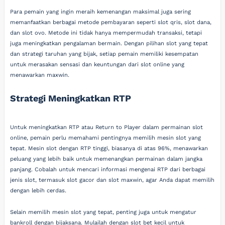
Para pemain yang ingin meraih kemenangan maksimal juga sering
memanfaatkan berbagai metode pembayaran seperti slot qris, slot dana,
dan slot ovo. Metode ini tidak hanya mempermudah transaksi, tetapi
juga meningkatkan pengalaman bermain. Dengan pilihan slot yang tepat
dan strategi taruhan yang bijak, setiap pemain memiliki kesempatan
untuk merasakan sensasi dan keuntungan dari slot online yang
menawarkan maxwin.
Strategi Meningkatkan RTP
Untuk meningkatkan RTP atau Return to Player dalam permainan slot
online, pemain perlu memahami pentingnya memilih mesin slot yang
tepat. Mesin slot dengan RTP tinggi, biasanya di atas 96%, menawarkan
peluang yang lebih baik untuk memenangkan permainan dalam jangka
panjang. Cobalah untuk mencari informasi mengenai RTP dari berbagai
jenis slot, termasuk slot gacor dan slot maxwin, agar Anda dapat memilih
dengan lebih cerdas.
Selain memilih mesin slot yang tepat, penting juga untuk mengatur
bankroll dengan bijaksana. Mulailah dengan slot bet kecil untuk