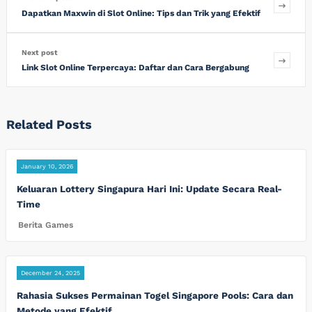
Dapatkan Maxwin di Slot Online: Tips dan Trik yang Efektif
Next post
Link Slot Online Terpercaya: Daftar dan Cara Bergabung
Related Posts
January 10, 2026
Keluaran Lottery Singapura Hari Ini: Update Secara Real-
Time
Berita Games
December 24, 2025
Rahasia Sukses Permainan Togel Singapore Pools: Cara dan
Metode yang Efektif