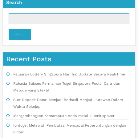
Search
Search
Recent Posts
Keluaran Lottery Singapura Hari Ini: Update Secara Real-Time
Rahasia Sukses Permainan Togel Singapore Pools: Cara dan
Metode yang Efektif
Slot Deposit Dana: Menjadi Berhasil Menjadi Jutawan Dalam
Waktu Sekejap
Mengembangkan Kemampuan Anda melalui Jeniuspoker
Iontogel Melewati Pembatas, Mencapai Keberuntungan dengan
Pintar