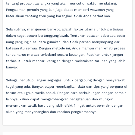
tentang probabilitas angka yang akan muncul di waktu mendatang.
Pengalaman pemain yang lain juga dapat memberi wawasan yang
keterlaluan tentang tren yang barangkali tidak Anda perhatikan.
Selanjutnya, manajemen bankroll adalah faktor utama untuk partisipasi
dalam togel secara bertanggungjawab. Tentukan batasan seberapa besar
uang yang ingin saudara gunakan, dan tidak pernah menyimpang dari
batasan itu semua. Dengan metode ini, Anda mampu menikmati proses
tanpa harus merasa terbebani secara keuangan. Pastikan untuk jangan
terhasut untuk mencari kerugian dengan meletakkan taruhan yang lebih
banyak.
Sebagai penutup, jangan segregasi untuk bergabung dengan masyarakat
togel yang ada. Banyak player membagikan data dan tips yang berguna di
forum atau grup media sosial. Dengan cara berhubungan dengan pemain
lainnya, kalian dapat mengembangkan pengetahuan dan mungkin
menemukan taktik baru yang lebih efektif. Ingat untuk bermain dengan
sikap yang menyenangkan dan rasakan pengalamannya.