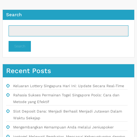
Search
Search
Recent Posts
Keluaran Lottery Singapura Hari Ini: Update Secara Real-Time
Rahasia Sukses Permainan Togel Singapore Pools: Cara dan
Metode yang Efektif
Slot Deposit Dana: Menjadi Berhasil Menjadi Jutawan Dalam
Waktu Sekejap
Mengembangkan Kemampuan Anda melalui Jeniuspoker
Iontogel Melewati Pembatas, Mencapai Keberuntungan dengan