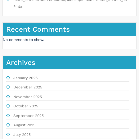
Pintar
Recent Comments
No comments to show.
Archives
January 2026
December 2025
November 2025
October 2025
September 2025
August 2025
July 2025