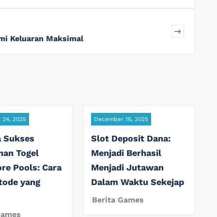
emi Keluaran Maksimal
 24, 2025
December 16, 2025
a Sukses
Slot Deposit Dana:
nan Togel
Menjadi Berhasil
re Pools: Cara
Menjadi Jutawan
tode yang
Dalam Waktu Sekejap
Berita Games
Games