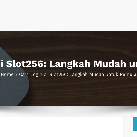
di Slot256: Langkah Mudah 
Home
»
Cara Login di Slot256: Langkah Mudah untuk Pemula