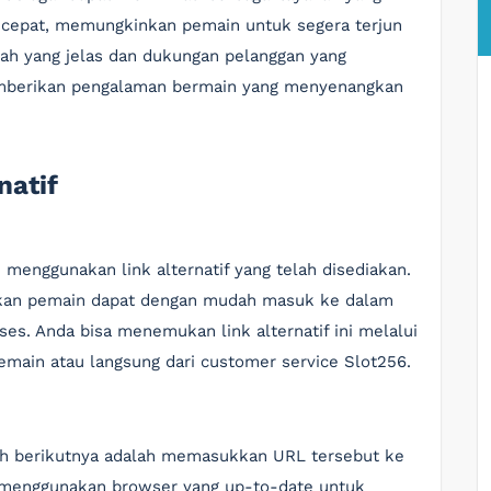
n cepat, memungkinkan pemain untuk segera terjun
ah yang jelas dan dukungan pelanggan yang
mberikan pengalaman bermain yang menyenangkan
natif
menggunakan link alternatif yang telah disediakan.
stikan pemain dapat dengan mudah masuk ke dalam
es. Anda bisa menemukan link alternatif ini melalui
emain atau langsung dari customer service Slot256.
kah berikutnya adalah memasukkan URL tersebut ke
 menggunakan browser yang up-to-date untuk