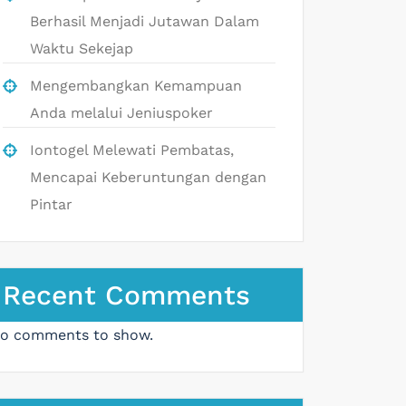
Berhasil Menjadi Jutawan Dalam
Waktu Sekejap
Mengembangkan Kemampuan
Anda melalui Jeniuspoker
Iontogel Melewati Pembatas,
Mencapai Keberuntungan dengan
Pintar
Recent Comments
o comments to show.