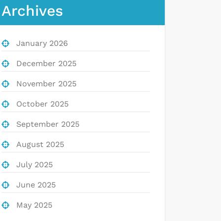
Archives
January 2026
December 2025
November 2025
October 2025
September 2025
August 2025
July 2025
June 2025
May 2025