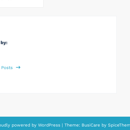
 by:
l Posts
oudly powered by
WordPress
| Theme:
BusiCare
by
SpiceThe