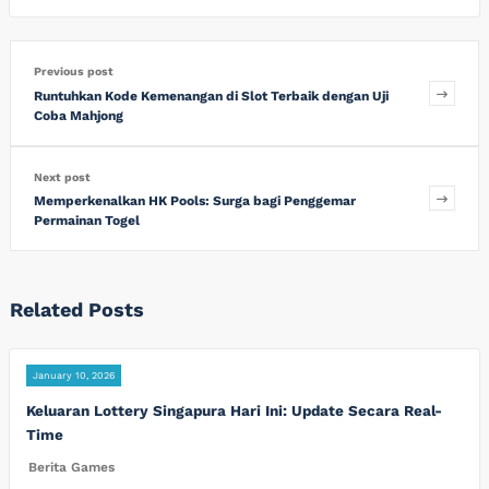
Previous post
Runtuhkan Kode Kemenangan di Slot Terbaik dengan Uji
Coba Mahjong
Next post
Memperkenalkan HK Pools: Surga bagi Penggemar
Permainan Togel
Related Posts
January 10, 2026
Keluaran Lottery Singapura Hari Ini: Update Secara Real-
Time
Berita Games