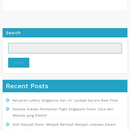
Search
Search
Recent Posts
Keluaran Lottery Singapura Hari Ini: Update Secara Real-Time
Rahasia Sukses Permainan Togel Singapore Pools: Cara dan
Metode yang Efektif
Slot Deposit Dana: Menjadi Berhasil Menjadi Jutawan Dalam