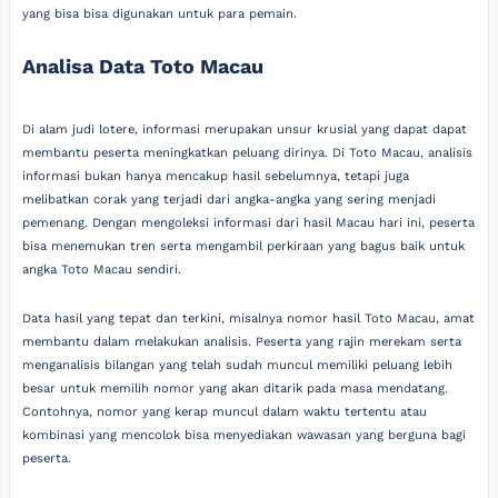
yang bisa bisa digunakan untuk para pemain.
Analisa Data Toto Macau
Di alam judi lotere, informasi merupakan unsur krusial yang dapat dapat
membantu peserta meningkatkan peluang dirinya. Di Toto Macau, analisis
informasi bukan hanya mencakup hasil sebelumnya, tetapi juga
melibatkan corak yang terjadi dari angka-angka yang sering menjadi
pemenang. Dengan mengoleksi informasi dari hasil Macau hari ini, peserta
bisa menemukan tren serta mengambil perkiraan yang bagus baik untuk
angka Toto Macau sendiri.
Data hasil yang tepat dan terkini, misalnya nomor hasil Toto Macau, amat
membantu dalam melakukan analisis. Peserta yang rajin merekam serta
menganalisis bilangan yang telah sudah muncul memiliki peluang lebih
besar untuk memilih nomor yang akan ditarik pada masa mendatang.
Contohnya, nomor yang kerap muncul dalam waktu tertentu atau
kombinasi yang mencolok bisa menyediakan wawasan yang berguna bagi
peserta.