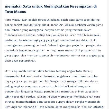
memakai Data untuk Meningkatkan Kesempatan di
Toto Macau
Toto Macau ialah adalah tersebut sebagai salah satu game togel daring
paling sangat populer yang ada di Tanah Air. Melalui berbagai varian game
dan imbalan yang menggoda, banyak pemain yang tertarik dalam
mencoba nasib sendiri. Setiap hari, keluaran keluaran Toto Macau selalu
perhatian, terutama bagi yang yang ingin memanfaatkan data untuk
meningkatkan peluang berhasil. Dalam lingkungan perjudian, pengamatan
data-data berperan sangatlah penting untuk memahami pola serta tren
yang dapat bisa membantu petaruh menentukan nomor serta angka yang
akan akan pertaruhkan.
Untuk sejumlah pemain, data terbaru tentang angka Toto Macau,
penampilan keluaran, serta informasi pengeluaran merupakan sumber
daya yang sangat sangat bernilai. Dengan cara mengambil data Macau
paling lengkap, yang mana mencakup hasil-hasil sebelumnya dan
pengundian langsung Macau, pemain bisa membuat pilihan yang lebih
lebih tepat dan cerdas. Tulisan ini akan membahas mendiskusikan cara
strategi memanfaatkan data tersebut supaya dalam rangka menambah
kemungkinan menang di Toto Macau, serta menyediakan tips dan strategi