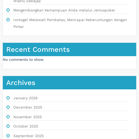
Waktu Sekejap
Mengembangkan Kemampuan Anda melalui Jeniuspoker
Iontogel Melewati Pembatas, Mencapai Keberuntungan dengan
Pintar
Recent Comments
No comments to show.
Archives
January 2026
December 2025
November 2025
October 2025
September 2025